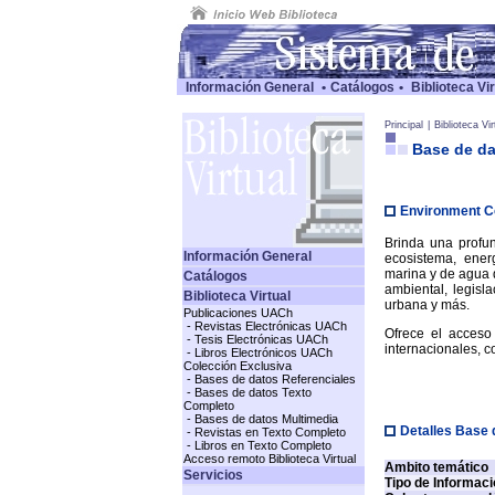
Información General
•
Catálogos
•
Biblioteca Vir
Principal
|
Biblioteca Vir
Base de da
-
Environment C
Brinda una profun
Información General
ecosistema, ener
marina y de agua 
Catálogos
ambiental, legisla
Biblioteca Virtual
urbana y más.
Publicaciones UACh
- Revistas Electrónicas UACh
Ofrece el acceso
- Tesis Electrónicas UACh
internacionales, c
- Libros Electrónicos UACh
Colección Exclusiva
- Bases de datos Referenciales
- Bases de datos Texto
Completo
- Bases de datos Multimedia
Detalles Base 
- Revistas en Texto Completo
- Libros en Texto Completo
Acceso remoto Biblioteca Virtual
Ambito temático
Servicios
Tipo de Informac