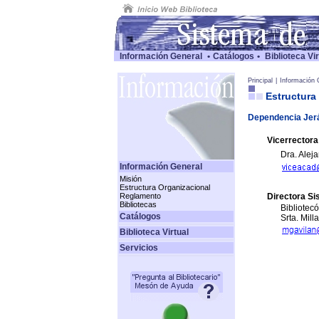
Información General
•
Catálogos
•
Biblioteca Vir
Principal
|
Información 
Estructura
Dependencia Jer
Vicerrectora 
Dra. Alej
Información General
Misión
Estructura Organizacional
Reglamento
Directora Si
Bibliotecas
Bibliotec
Catálogos
Srta. Mill
Biblioteca Virtual
Servicios