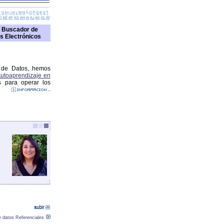
 Buscador de
s Electrónicos
 de Datos, hemos
utoaprendizaje en
s para operar los
 datos Referenciales