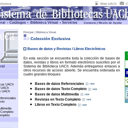
ral
•
Catálogos
•
Biblioteca Virtual
•
Servicios
Contacto
|
Mesón de Ayuda
Principal
|
Biblioteca Virtual
Colección Exclusiva
Bases de datos y Revistas / Libros Electrónicos
En esta sección se encuentra toda la colección de bases de
datos, revistas y libros en formato electrónico suscritos por el
ral
Sistema de Biblioteca UACh. Además entregamos enlaces a
otros recursos de acceso abierto. Se encuentra ordenada en
cuatro grandes bloques:
Bases de datos Referenciales
nicas UACh
s UACh
Bases de datos Texto Completo
os UACh
Bases de datos Multimedia
ferenciales
Revistas
en
Texto Completo
exto
Libros en Texto Completo
ltimedia
 Completo
ompleto