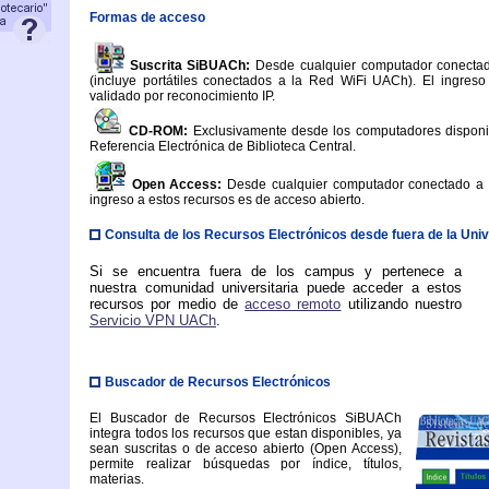
Formas de acceso
Suscrita SiBUACh:
Desde cualquier computador conect
(incluye portátiles conectados a la Red WiFi UACh). El ingres
validado por reconocimiento IP.
CD-ROM:
Exclusivamente desde los computadores disponi
Referencia Electrónica de Biblioteca Central.
Open Access:
Desde cualquier computador conectado a la
ingreso a estos recursos es de acceso abierto.
Consulta de los Recursos Electrónicos desde fuera de la Uni
Si se encuentra fuera de los campus y pertenece a
nuestra comunidad universitaria puede acceder a estos
recursos por medio de
acceso remoto
utilizando nuestro
Servicio VPN UACh
.
Buscador de Recursos Electrónicos
El Buscador de Recursos Electrónicos SiBUACh
integra todos los recursos que estan disponibles, ya
sean suscritas o de acceso abierto (Open Access),
permite realizar búsquedas por índice, títulos,
materias.