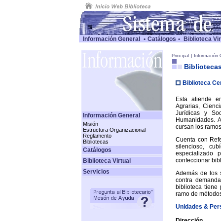
Información General
•
Catálogos
•
Biblioteca Vir
Principal
|
Información 
Biblioteca
Biblioteca Ce
Esta atiende e
Agrarias, Cienc
Jurídicas y Soc
Información General
Humanidades. A
Misión
cursan los ramos
Estructura Organizacional
Reglamento
Cuenta con Refe
Bibliotecas
silencioso, cu
Catálogos
especializado 
confeccionar bibl
Biblioteca Virtual
Servicios
Además de los s
contra demanda,
biblioteca tiene
ramo de métodos 
Unidades & Per
Dirección